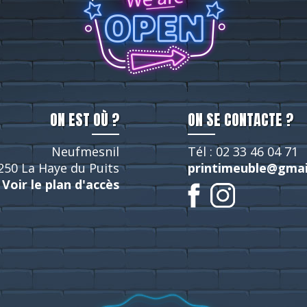
ON EST OÙ ?
ON SE CONTACTE ?
Neufmesnil
Tél : 02 33 46 04 71
250 La Haye du Puits
printimeuble@gmai
Voir le plan d'accès